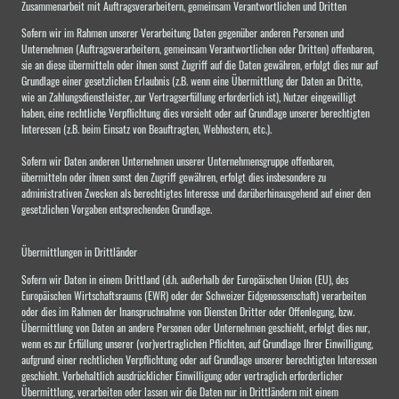
Zusammenarbeit mit Auftragsverarbeitern, gemeinsam Verantwortlichen und Dritten
Sofern wir im Rahmen unserer Verarbeitung Daten gegenüber anderen Personen und
Unternehmen (Auftragsverarbeitern, gemeinsam Verantwortlichen oder Dritten) offenbaren,
sie an diese übermitteln oder ihnen sonst Zugriff auf die Daten gewähren, erfolgt dies nur auf
Grundlage einer gesetzlichen Erlaubnis (z.B. wenn eine Übermittlung der Daten an Dritte,
wie an Zahlungsdienstleister, zur Vertragserfüllung erforderlich ist), Nutzer eingewilligt
haben, eine rechtliche Verpflichtung dies vorsieht oder auf Grundlage unserer berechtigten
Interessen (z.B. beim Einsatz von Beauftragten, Webhostern, etc.).
Sofern wir Daten anderen Unternehmen unserer Unternehmensgruppe offenbaren,
übermitteln oder ihnen sonst den Zugriff gewähren, erfolgt dies insbesondere zu
administrativen Zwecken als berechtigtes Interesse und darüberhinausgehend auf einer den
gesetzlichen Vorgaben entsprechenden Grundlage.
Übermittlungen in Drittländer
Sofern wir Daten in einem Drittland (d.h. außerhalb der Europäischen Union (EU), des
Europäischen Wirtschaftsraums (EWR) oder der Schweizer Eidgenossenschaft) verarbeiten
oder dies im Rahmen der Inanspruchnahme von Diensten Dritter oder Offenlegung, bzw.
Übermittlung von Daten an andere Personen oder Unternehmen geschieht, erfolgt dies nur,
wenn es zur Erfüllung unserer (vor)vertraglichen Pflichten, auf Grundlage Ihrer Einwilligung,
aufgrund einer rechtlichen Verpflichtung oder auf Grundlage unserer berechtigten Interessen
geschieht. Vorbehaltlich ausdrücklicher Einwilligung oder vertraglich erforderlicher
Übermittlung, verarbeiten oder lassen wir die Daten nur in Drittländern mit einem