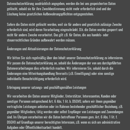
Datenschutzerklärung ausdrücklich angegeben, werden die bei uns gespeicherten Daten
gelöscht, sobald sie für ihre Zweckbestimmung nicht mehr erforderlich sind und der
Löschung keine gesetzlichen Aufbewahrungspflichten entgegenstehen.
Sofern die Daten nicht gelöscht werden, weil sie für andere und gesetzlich zulässige Zwecke
erforderlich sind, wird deren Verarbeitung eingeschränkt. D.h. die Daten werden gesperrt und
nicht für andere Zwecke verarbeitet. Das gilt z.B. für Daten, die aus handels- oder
steuerrechtlichen Gründen aufbewahrt werden müssen.
Änderungen und Aktualisierungen der Datenschutzerklärung
Wir bitten Sie sich regelmäßig über den Inhalt unserer Datenschutzerklärung zu informieren.
Wir passen die Datenschutzerklärung an, sobald die Änderungen der von uns durchgeführten
Datenverarbeitungen dies erforderlich machen. Wir informieren Sie, sobald durch die
Änderungen eine Mitwirkungshandlung Ihrerseits (z.B. Einwilligung) oder eine sonstige
individuelle Benachrichtigung erforderlich wird.
Erbringung unserer satzungs- und geschäftsgemäßen Leistungen
Wir verarbeiten die Daten unserer Mitglieder, Unterstützer, Interessenten, Kunden oder
sonstiger Personen entsprechend Art. 6 Abs. 1 lit. b. DSGVO, sofern wir ihnen gegenüber
vertragliche Leistungen anbieten oder im Rahmen bestehender geschäftlicher Beziehung, z.B.
gegenüber Mitgliedern, tätig werden oder selbst Empfänger von Leistungen und Zuwendungen
sind. Im Übrigen verarbeiten wir die Daten betroffener Personen gem. Art. 6 Abs. 1 lit. f.
DSGVO auf Grundlage unserer berechtigten Interessen, z.B. wenn es sich um administrative
Aufgaben oder Öffentlichkeitsarbeit handelt.