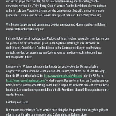
der Nutzer gespeichert werden, die für Reichweitenmessung oder Marketingzwecke
verwendet werden. Als „Third-Party-Cookie“ werden Cookies bezeichnet, die von anderen
Anbietern als dem Verantwortlichen, der das Onlineangebot betreibt, angeboten werden
(andernfalls, wenn es nur dessen Cookies sind spricht man von „First-Party Cookies“).
Wir können temporäre und permanente Cookies einsetzen und klären hierüber im Rahmen
unserer Datenschutzerklärung auf.
Falls die Nutzer nicht möchten, dass Cookies auf ihrem Rechner gespeichert werden, werden
sie gebeten die entsprechende Option in den Systemeinstellungen ihres Browsers zu
deaktivieren. Gespeicherte Cookies können in den Systemeinstellungen des Browsers
gelöscht werden. Der Ausschluss von Cookies kann zu Funktionseinschränkungen dieses
Onlineangebotes führen.
Ein genereller Widerspruch gegen den Einsatz der zu Zwecken des Onlinemarketing
eingesetzten Cookies kann bei einer Vielzahl der Dienste, vor allem im Fall des Trackings,
über die US-amerikanische Seite
http://www.aboutads.info/choices/
oder die EU-Seite
http://www.youronlinechoices.com/
erklärt werden. Des Weiteren kann die Speicherung von
Cookies mittels deren Abschaltung in den Einstellungen des Browsers erreicht werden. Bitte
beachten Sie, dass dann gegebenenfalls nicht alle Funktionen dieses Onlineangebotes genutzt
werden können.
Löschung von Daten
Die von uns verarbeiteten Daten werden nach Maßgabe der gesetzlichen Vorgaben gelöscht
oder in ihrer Verarbeitung eingeschränkt. Sofern nicht im Rahmen dieser