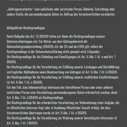
„Auftragsverarbeiter“ eine natürliche oder juristische Person, Behörde, Einrichtung oder
andere Stelle, die personenbezogene Daten im Auftrag des Verantwortlichen verarbeitet.
Maßgebliche Rechtsgrundlagen
Nach Maßgabe des Art. 13 DSGVO teilen wir Ihnen die Rechtsgrundlagen unserer
Datenverarbeitungen mit. Für Nutzer aus dem Geltungsbereich der
Datenschutzgrundverordnung (DSGVO), d.h. der EU und des EWG gilt, sofern die
Rechtsgrundlage in der Datenschutzerklärung nicht genannt wird, Folgendes:
Die Rechtsgrundlage für die Einholung von Einwilligungen ist Art. 6 Abs. 1 lit. a und Art. 7
DSGVO;
Die Rechtsgrundlage für die Verarbeitung zur Erfüllung unserer Leistungen und Durchführung
vertraglicher Maßnahmen sowie Beantwortung von Anfragen ist Art. 6 Abs. 1 lit. b DSGVO;
Die Rechtsgrundlage für die Verarbeitung zur Erfüllung unserer rechtlichen Verpflichtungen
ist Art. 6 Abs. 1 lit. c DSGVO;
Für den Fall, dass lebenswichtige Interessen der betroffenen Person oder einer anderen
natürlichen Person eine Verarbeitung personenbezogener Daten erforderlich machen, dient
Art. 6 Abs. 1 lit. d DSGVO als Rechtsgrundlage.
Die Rechtsgrundlage für die erforderliche Verarbeitung zur Wahrnehmung einer Aufgabe, die
im öffentlichen Interesse liegt oder in Ausübung öffentlicher Gewalt erfolgt, die dem
Verantwortlichen übertragen wurde ist Art. 6 Abs. 1 lit. e DSGVO.
Die Rechtsgrundlage für die Verarbeitung zur Wahrung unserer berechtigten Interessen ist
Art. 6 Abs. 1 lit. f DSGVO.