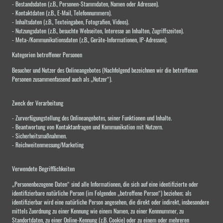
- Bestandsdaten (z.B., Personen-Stammdaten, Namen oder Adressen).
- Kontaktdaten (z.B., E-Mail, Telefonnummern).
- Inhaltsdaten (z.B., Texteingaben, Fotografien, Videos).
- Nutzungsdaten (z.B., besuchte Webseiten, Interesse an Inhalten, Zugriffszeiten).
- Meta-/Kommunikationsdaten (z.B., Geräte-Informationen, IP-Adressen).
Kategorien betroffener Personen
Besucher und Nutzer des Onlineangebotes (Nachfolgend bezeichnen wir die betroffenen
Personen zusammenfassend auch als „Nutzer“).
Zweck der Verarbeitung
- Zurverfügungstellung des Onlineangebotes, seiner Funktionen und Inhalte.
- Beantwortung von Kontaktanfragen und Kommunikation mit Nutzern.
- Sicherheitsmaßnahmen.
- Reichweitenmessung/Marketing
Verwendete Begrifflichkeiten
„Personenbezogene Daten“ sind alle Informationen, die sich auf eine identifizierte oder
identifizierbare natürliche Person (im Folgenden „betroffene Person“) beziehen; als
identifizierbar wird eine natürliche Person angesehen, die direkt oder indirekt, insbesondere
mittels Zuordnung zu einer Kennung wie einem Namen, zu einer Kennnummer, zu
Standortdaten, zu einer Online-Kennung (z.B. Cookie) oder zu einem oder mehreren