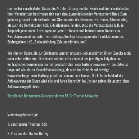
Die hierbei verarbeiteten Daten, die Art, der Umfang und der Zweck und die Erforderlichkeit
ihrer Verarbeitung bestimmen sich nach dem zugrundeliegenden Vertragsverhältnis. Dazu
gehören grundsätzlich Bestands- und Stammdaten der Personen (z.B., Name, Adresse, etc.),
als auch die Kontaktdaten (z.B., E-Mailadresse, Telefon, etc.), die Vertragsdaten (z.B., in
Anspruch genommene Leistungen, mitgeteilte Inhalte und Informationen, Namen von
Kontaktpersonen) und sofern wir zahlungspflichtige Leistungen oder Produkte anbieten,
Zahlungsdaten (z.B., Bankverbindung, Zahlungshistorie, etc.).
Wir löschen Daten, die zur Erbringung unserer satzungs- und geschäftsmäßigen Zwecke nicht
mehr erforderlich sind. Dies bestimmt sich entsprechend der jeweiligen Aufgaben und
vertraglichen Beziehungen. Im Fall geschäftlicher Verarbeitung bewahren wir die Daten so
lange auf, wie sie zur Geschäftsabwicklung, als auch im Hinblick auf etwaige
Gewährleistungs- oder Haftungspflichten relevant sein können. Die Erforderlichkeit der
Aufbewahrung der Daten wird alle drei Jahre überprüft; im Übrigen gelten die gesetzlichen
Aufbewahrungspflichten.
Erstellt mit Datenschutz-Generator.de von RA Dr. Thomas Schwenke
Vertretungsberechtigt:
1. Vorsitzender Thorsten Hick
2. Vorsitzender Markus Reitzig