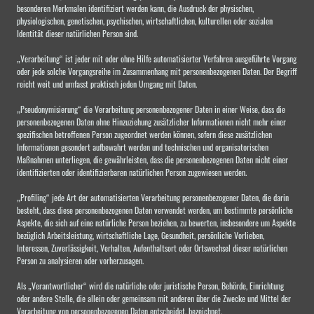
besonderen Merkmalen identifiziert werden kann, die Ausdruck der physischen,
physiologischen, genetischen, psychischen, wirtschaftlichen, kulturellen oder sozialen
Identität dieser natürlichen Person sind.
„Verarbeitung“ ist jeder mit oder ohne Hilfe automatisierter Verfahren ausgeführte Vorgang
oder jede solche Vorgangsreihe im Zusammenhang mit personenbezogenen Daten. Der Begriff
reicht weit und umfasst praktisch jeden Umgang mit Daten.
„Pseudonymisierung“ die Verarbeitung personenbezogener Daten in einer Weise, dass die
personenbezogenen Daten ohne Hinzuziehung zusätzlicher Informationen nicht mehr einer
spezifischen betroffenen Person zugeordnet werden können, sofern diese zusätzlichen
Informationen gesondert aufbewahrt werden und technischen und organisatorischen
Maßnahmen unterliegen, die gewährleisten, dass die personenbezogenen Daten nicht einer
identifizierten oder identifizierbaren natürlichen Person zugewiesen werden.
„Profiling“ jede Art der automatisierten Verarbeitung personenbezogener Daten, die darin
besteht, dass diese personenbezogenen Daten verwendet werden, um bestimmte persönliche
Aspekte, die sich auf eine natürliche Person beziehen, zu bewerten, insbesondere um Aspekte
bezüglich Arbeitsleistung, wirtschaftliche Lage, Gesundheit, persönliche Vorlieben,
Interessen, Zuverlässigkeit, Verhalten, Aufenthaltsort oder Ortswechsel dieser natürlichen
Person zu analysieren oder vorherzusagen.
Als „Verantwortlicher“ wird die natürliche oder juristische Person, Behörde, Einrichtung
oder andere Stelle, die allein oder gemeinsam mit anderen über die Zwecke und Mittel der
Verarbeitung von personenbezogenen Daten entscheidet, bezeichnet.